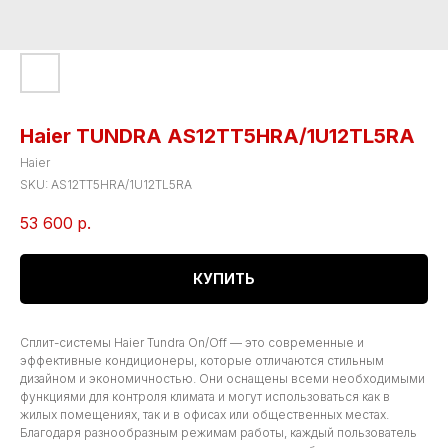
Haier TUNDRA AS12TT5HRA/1U12TL5RA
Haier
SKU:
AS12TT5HRA/1U12TL5RA
53 600
р.
КУПИТЬ
Сплит-системы Haier Tundra On/Off — это современные и
эффективные кондиционеры, которые отличаются стильным
дизайном и экономичностью. Они оснащены всеми необходимыми
функциями для контроля климата и могут использоваться как в
жилых помещениях, так и в офисах или общественных местах.
Благодаря разнообразным режимам работы, каждый пользователь