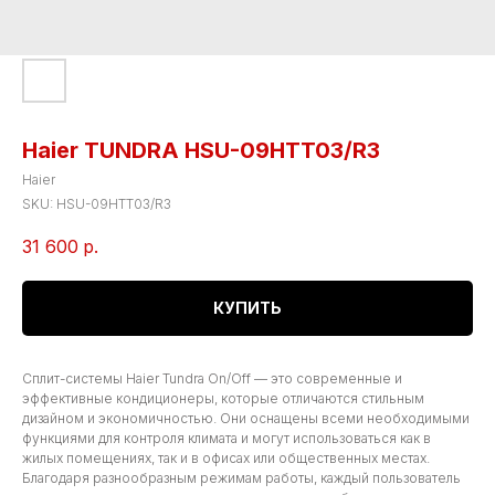
Haier TUNDRA HSU-09HTT03/R3
Haier
SKU:
HSU-09HTT03/R3
31 600
р.
КУПИТЬ
Сплит-системы Haier Tundra On/Off — это современные и
эффективные кондиционеры, которые отличаются стильным
дизайном и экономичностью. Они оснащены всеми необходимыми
функциями для контроля климата и могут использоваться как в
жилых помещениях, так и в офисах или общественных местах.
Благодаря разнообразным режимам работы, каждый пользователь