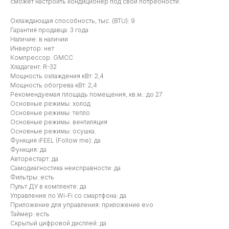
сможет настроить кондиционер под свои потребности.
Охлаждающая способность, тыс. (BTU): 9
Гарантия продавца: 3 года
Наличие: в наличии
Инвертор: нет
Компрессор: GMCC
Хладагент: R-32
Мощность охлаждения кВт: 2,4
Мощность обогрева кВт: 2,4
Рекомендуемая площадь помещения, кв.м.: до 27
Основные режимы: холод
Основные режимы: тепло
Основные режимы: вентиляция
Основные режимы: осушка.
Функция iFEEL (Follow me): да
Функция: да
Авторестарт: да
Самодиагностика неисправности: да
Фильтры: есть
Пульт ДУ в комплекте: да
Управление по Wi-Fi со смартфона: да
Приложение для управления: приложение evo
Таймер: есть
Скрытый цифровой дисплей: да