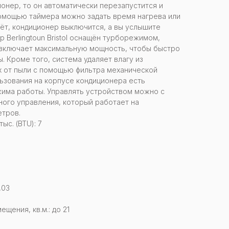
онер, то он автоматически перезапустится и
помощью таймера можно задать время нагрева или
чёт, кондиционер выключится, а вы услышите
р Berlingtoun Bristol оснащён турборежимом,
 включает максимальную мощность, чтобы быстро
. Кроме того, система удаляет влагу из
х от пыли с помощью фильтра механической
льзования на корпусе кондиционера есть
жима работы. Управлять устройством можно с
ого управления, который работает на
етров.
с. (BTU): 7
,03
ения, кв.м.: до 21