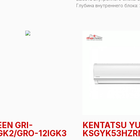
Глубина внутреннего блока:
EN GRI-
KENTATSU YU
GK2/GRO-12IGK3
KSGYK53HZR