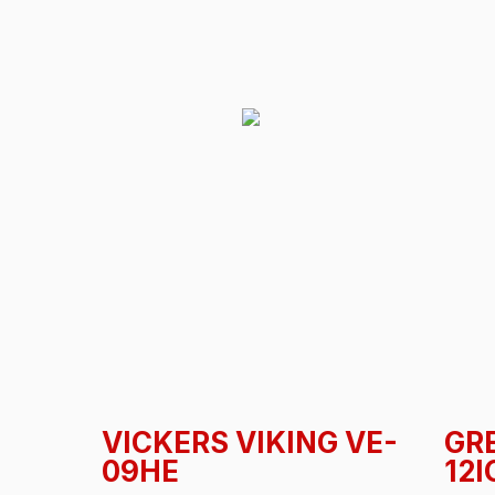
VICKERS VIKING VE-
GRE
09HE
12I