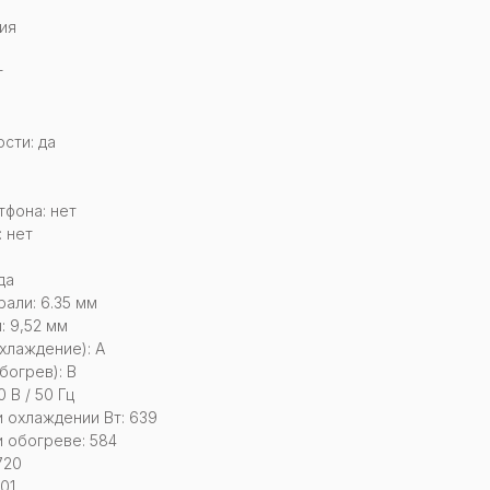
ия
т
сти: да
тфона: нет
 нет
да
али: 6.35 мм
: 9,52 мм
хлаждение): А
богрев): B
 В / 50 Гц
 охлаждении Вт: 639
 обогреве: 584
720
01