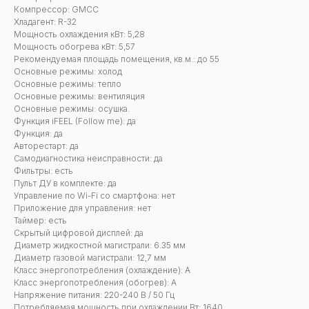
Компрессор: GMCC
Хладагент: R-32
Мощность охлаждения кВт: 5,28
Мощность обогрева кВт: 5,57
Рекомендуемая площадь помещения, кв.м.: до 55
Основные режимы: холод
Основные режимы: тепло
Основные режимы: вентиляция
Основные режимы: осушка.
Функция iFEEL (Follow me): да
Функция: да
Авторестарт: да
Самодиагностика неисправности: да
Фильтры: есть
Пульт ДУ в комплекте: да
Управление по Wi-Fi со смартфона: нет
Приложение для управления: нет
Таймер: есть
Скрытый цифровой дисплей: да
Диаметр жидкостной магистрали: 6.35 мм
Диаметр газовой магистрали: 12,7 мм
Класс энергопотребления (охлаждение): А
Класс энергопотребления (обогрев): A
Напряжение питания: 220-240 В / 50 Гц
Потребляемая мощность при охлаждении Вт: 1640