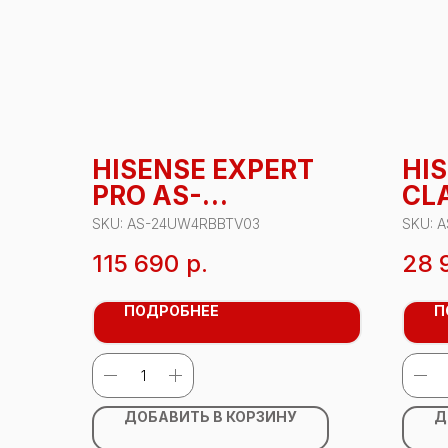
HISENSE EXPERT
HI
PRO AS-
CLA
24UW4RBBTV03
09
SKU:
AS-24UW4RBBTV03
SKU:
A
115 690
р.
28 
ПОДРОБНЕЕ
П
ДОБАВИТЬ В КОРЗИНУ
Д