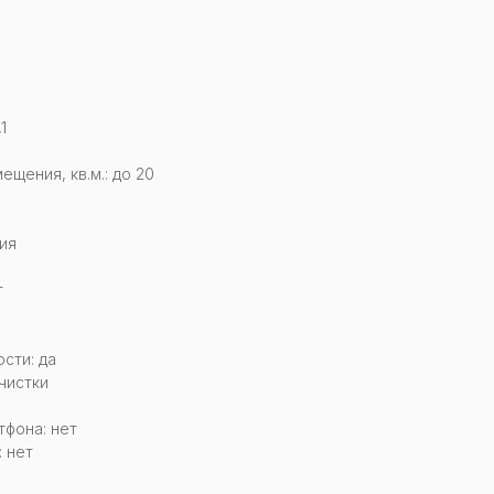
1
щения, кв.м.: до 20
ия
т
сти: да
чистки
тфона: нет
 нет