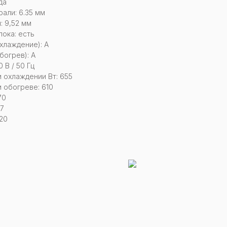
да
али: 6.35 мм
: 9,52 мм
ока: есть
хлаждение): А
богрев): А
 В / 50 Гц
 охлаждении Вт: 655
 обогреве: 610
70
27
20