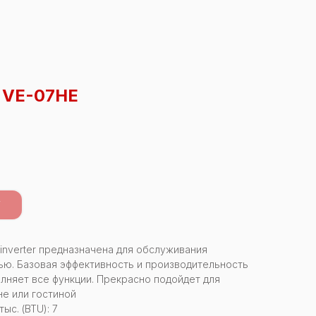
 VE-07HE
У
g inverter предназначена для обслуживания
ю. Базовая эффективность и производительность
лняет все функции. Прекрасно подойдет для
не или гостиной
с. (BTU): 7