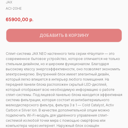
JAX
ACI-20HE
65900,00
р.
ДОБАВИТЬ В КОРЗИНУ
Сплит-система JAX NEO настенного типа серии «Hayman» — это
современное бытовое устройство, которое отличается не только
стильным дизайном, но и широким функционалом. Благодаря
высокому классу энергоэффективности, оно позволяет экономить
электроэнергию. Внутренний блок имеет элегантный дизайн,
который легко впишется в интерьер любого помещения. На
передней панели блока расположен скрытый LED-дисплей,
который отображает всю необходимую информацию о работе
сплит-системы. Под лицевой панелью блока находится эффективная
система фильтрации, которая состоит из антибактериального
мелкодисперсного фильтра, фильтра 3 в 1 — Cold Catalyst, Activ
Carbon и Silver Ion. В качестве дополнительной опции можно
подключить Wi-Fi-модуль для удалённого управления сплит-
системой из любой точки мира с помощью смартфона или
компьютера через интернет. Наружный блок оснащён