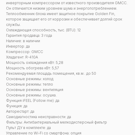
инверторным компрессором от известного производителя GMCC.
Он отличается низким уровнем шума и энергопотреблением.
Теплообменник блока имеет защитное покрытие Golden Fin,
которое защищает его от коррозии и обеспечивает долгий срок
службы.
Охлаждающая способность, тыс. (BTU): 12
Гарантия продавца: 3 года
Наличие: в наличии
Инвертор: да
Компрессор: GMCC
Хладагент: R-410A
Мощность охлаждения кВт: 5,28
Мощность обогрева кВт: 5,57
Рекомендуемая площадь помещения, кв.м.: до 50
Основные режимы: холод
Основные режимы: тепло
Основные режимы: вентиляция
Основные режимы: осушка.
Функция iFEEL (Follow me): да
Функция: да
Авторестарт: да
Самодиагностика неисправности: да
Фильтры: Антибактериальный мелкодисперсный фильтр
Пульт ДУ в комплекте: да
Управление по Wi-Fi со смартфона: опция