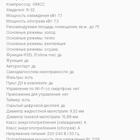
Компрессор: GMCC
Хладагент: R-32
Мощность охлаждения кВт: 7,1
Мощность обогрева кВт: 7,3
Рекомендуемая площадь помещения, кв.м.: до 75
Основные режимы: холод
Основные режимы: тепло
Основные режимы: вентиляция
Основные режимы: осушка.
Функция iFEEL (Follow me): да
Функция: да
Авторестарт: да
Самодиагностика неисправности: да
Фильтры: есть
Пульт ДУ в комплекте: да
Управление по Wi-Fi со смартфона: нет
Приложение для управления: нет
Таймер: есть
Скрытый цифровой дисплей: да
Диаметр жидкостной магистрали: 9,52 мм
Диаметр газовой магистрали: 15,88 мм
Класс энергопотребления (охлаждение): А
Класс энергопотребления (обогрев): A
Напряжение питания: 220-240 В / 50 Гц
Потребляемая мощность при охлаждении Вт: 2119