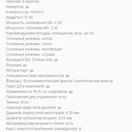
Наличие: в наличии
Инвертор: да
Компрессор: HIGHLY
Хладагент: R-32
Мощность охлаждения кВт: 2,35
Мощность обогрева кВт: 2,43
Рекомендуемая площадь помещения, кв.м.: до 20
Основные режимы: холод
Основные режимы: тепло
Основные режимы: вентиляция
Основные режимы: осушка.
Функция iFEEL (Follow me): да
Функция: да
Авторестарт: да
Самодиагностика неисправности: да
Фильтры: Фотокаталитический фильтр Синтетический фильтр
Пульт ДУ в комплекте: да
Управление по Wi-Fi со смартфона: да
Приложение для управления: есть
Таймер: есть
Скрытый цифровой дисплей: да
Диаметр жидкостной магистрали: 6.35 мм
Диаметр газовой магистрали: 9,52 мм
Авторазморозка внешнего блока: есть
Класс энергопотребления (охлаждение): А