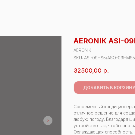
AERONIK ASI-0
AERONIK
SKU:
ASI-09HS5/ASO-09HMS5
32500,00
р.
ДОБАВИТЬ В КОРЗИН
Современный кондиционер, к
отличное решение для созд
любую погоду. Благодаря ш
устройство так, чтобы оно 
Охлаждающая способность, ты