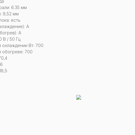
да
али: 6.35 мм
: 9,52 мм
ока: есть
хлаждение): А
богрев): А
 В / 50 Гц
 охлаждении Вт: 700
 обогреве: 700
70,4
26
18,5