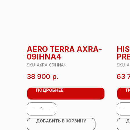
AERO TERRA AXRA-
HI
09IHNA4
PR
A A
SKU:
AXRA-09IHNA4
SKU:
A
18
38 900
р.
63 
ПОДРОБНЕЕ
П
ДОБАВИТЬ В КОРЗИНУ
Д