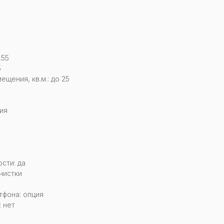
,55
5
щения, кв.м.: до 25
ия
сти: да
чистки
тфона: опция
 нет