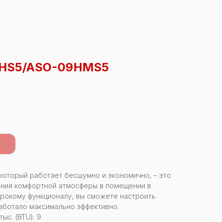
9HS5/ASO-09HMS5
У
оторый работает бесшумно и экономично, – это
ания комфортной атмосферы в помещении в
ирокому функционалу, вы сможете настроить
работало максимально эффективно.
с. (BTU): 9