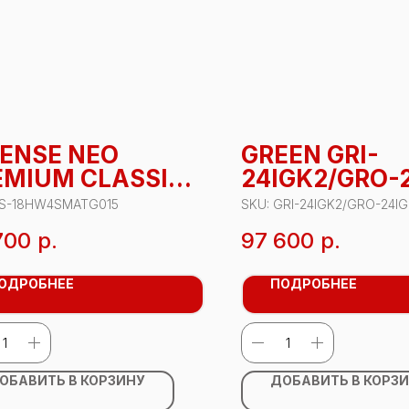
SENSE NEO
GREEN GRI-
EMIUM CLASSIC
24IGK2/GRO-
S-
S-18HW4SMATG015
SKU:
GRI-24IGK2/GRO-24I
HW4SMATG015
700
р.
97 600
р.
ОДРОБНЕЕ
ПОДРОБНЕЕ
ОБАВИТЬ В КОРЗИНУ
ДОБАВИТЬ В КОРЗ