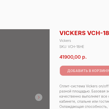
VICKERS VCH-1
Vickers
SKU:
VCH-18HE
41900,00
р.
ДОБАВИТЬ В КОРЗИН
Сплит-система Vickers on/o
разной площадью. Базовая э
качественно выполняет все 
кабинете, спальне или гости
Охлаждающая способность, ты