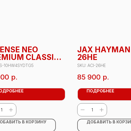
SENSE NEO
JAX HAYMAN 
EMIUM CLASSIC
26HE
S-
S-10HW4SYDTG5
SKU:
ACI-26HE
HW4SYDTG5
800
р.
85 900
р.
ОДРОБНЕЕ
ПОДРОБНЕЕ
ОБАВИТЬ В КОРЗИНУ
ДОБАВИТЬ В КОРЗ