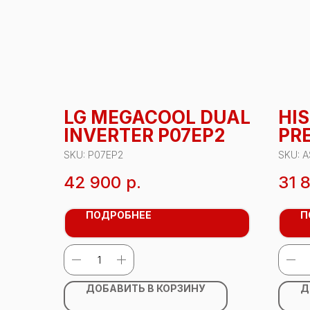
LG MEGACOOL DUAL
HI
INVERTER P07EP2
PR
A A
SKU:
P07EP2
SKU:
A
10
42 900
р.
31 
ПОДРОБНЕЕ
П
ДОБАВИТЬ В КОРЗИНУ
Д