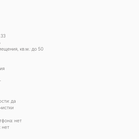
,33
8
щения, кв.м.: до 50
ия
т
сти: да
чистки
тфона: нет
 нет