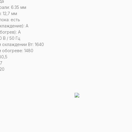
да
али: 6.35 мм
 12,7 мм
ока: есть
хлаждение): А
богрев): А
 В / 50 Гц
охлаждении Вт: 1640
 обогреве: 1480
80,5
27
20