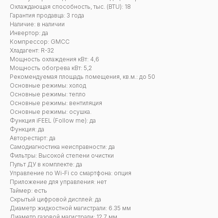
Охлаждающая способность, тыс. (BTU): 18
Гарантия продавца: 3 года
Наличие: в наличии
Инвертор: да
Компрессор: GMCC
Хладагент: R-32
Мощность охлаждения кВт: 4,6
Мощность обогрева кВт: 5,2
Рекомендуемая площадь помещения, кв.м.: до 50
Основные режимы: холод
Основные режимы: тепло
Основные режимы: вентиляция
Основные режимы: осушка.
Функция iFEEL (Follow me): да
Функция: да
Авторестарт: да
Самодиагностика неисправности: да
Фильтры: Высокой степени очистки
Пульт ДУ в комплекте: да
Управление по Wi-Fi со смартфона: опция
Приложение для управления: нет
Таймер: есть
Скрытый цифровой дисплей: да
Диаметр жидкостной магистрали: 6.35 мм
Диаметр газовой магистрали: 12,7 мм