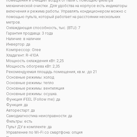
помещения и очищает воздух от пыли с помощью фильтра
механической очистки. Для удобства на корпусе есть индикаторы
включения и режима работы. Управлять кондиционером можно с
помощью пульта, который работает на расстоянии нескольких
метров.
Охлаждающая способность, тыс. (BTU): 7
Гарантия продавца: 3 года
Наличие: в наличии
Инвертор: да
Компрессор: Gree
Хладагент: R-410A
Мощность охлаждения кВт: 2,25
Мощность обогрева кВт: 2,35
Рекомендуемая площадь помещения, кв.м.: до 21
Основные режимы: холод
Основные режимы: тепло
Основные режимы: вентиляция
Основные режимы: осушка.
Функция iFEEL (Follow me): да
Функция: да
Авторестарт: да
Самодиагностика неисправности: да
Фильтры: есть
Пульт ДУ в комплекте: да
Управление по Wi-Fi со смартфона: опция