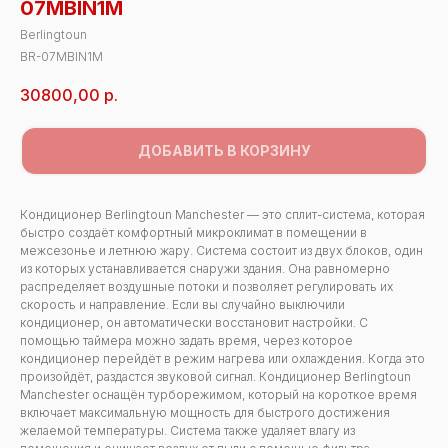
07MBIN1M
Berlingtoun
BR-07MBIN1M
30800,00
р.
ДОБАВИТЬ В КОРЗИНУ
Кондиционер Berlingtoun Manchester — это сплит-система, которая
быстро создаёт комфортный микроклимат в помещении в
межсезонье и летнюю жару. Система состоит из двух блоков, один
из которых устанавливается снаружи здания. Она равномерно
распределяет воздушные потоки и позволяет регулировать их
скорость и направление. Если вы случайно выключили
кондиционер, он автоматически восстановит настройки. С
помощью таймера можно задать время, через которое
кондиционер перейдёт в режим нагрева или охлаждения. Когда это
произойдёт, раздастся звуковой сигнал. Кондиционер Berlingtoun
Manchester оснащён турборежимом, который на короткое время
включает максимальную мощность для быстрого достижения
желаемой температуры. Система также удаляет влагу из