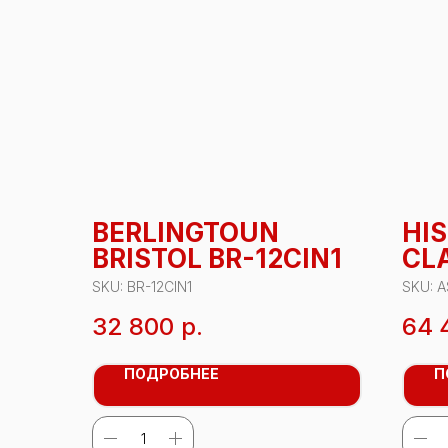
BERLINGTOUN
HI
BRISTOL BR-12CIN1
CLA
18
SKU:
BR-12CIN1
SKU:
A
32 800
р.
64 
ПОДРОБНЕЕ
П