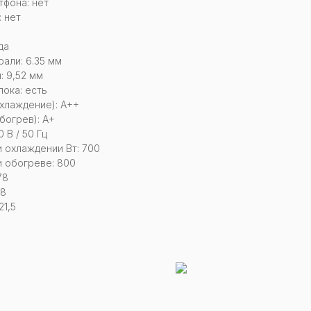
тфона: нет
 нет
да
али: 6.35 мм
: 9,52 мм
ока: есть
хлаждение): A++
богрев): A+
 В / 50 Гц
 охлаждении Вт: 700
 обогреве: 800
78
28
21,5