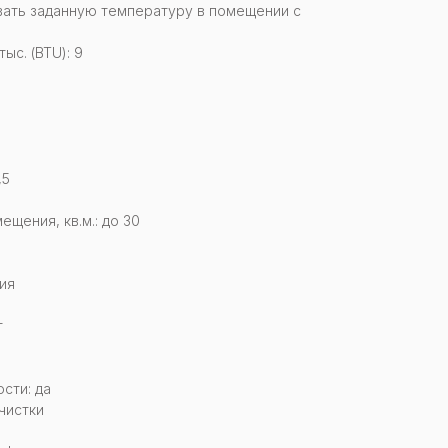
вать заданную температуру в помещении с
с. (BTU): 9
,5
щения, кв.м.: до 30
ия
т
сти: да
чистки