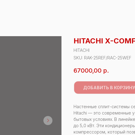
HITACHI X-COM
HITACHI
SKU:
RAK-25REF/RAC-25WEF
67000,00
р.
ДОБАВИТЬ В КОРЗИН
Настенные сплит-системы с
Hitachi — это современные 
бытовых условиях. В линейк
до 5,0 кВт. Эти кондицион
компрессором, который поз