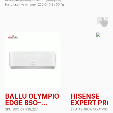
Напряжение питания: 220-240 В / 50 Гц
BALLU OLYMPIO
HISENSE
EDGE BSO-
EXPERT PRO
07HN8_22Y
18UW4RXAT
SKU:
BSO-07HN8_22Y
SKU:
AS-18UW4RXATV03