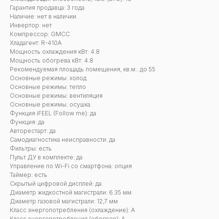
Гарантия продавца: 3 года
Наличие: нет в наличии
Инвертор: нет
Компрессор: GMCC
Хладагент: R-410A
Мощность охлаждения кВт: 4.8
Мощность обогрева кВт: 4.8
Рекомендуемая площадь помещения, кв.м.: до 55
Основные режимы: холод
Основные режимы: тепло
Основные режимы: вентиляция
Основные режимы: осушка.
Функция iFEEL (Follow me): да
Функция: да
Авторестарт: да
Самодиагностика неисправности: да
Фильтры: есть
Пульт ДУ в комплекте: да
Управление по Wi-Fi со смартфона: опция
Таймер: есть
Скрытый цифровой дисплей: да
Диаметр жидкостной магистрали: 6.35 мм
Диаметр газовой магистрали: 12,7 мм
Класс энергопотребления (охлаждение): А
Класс энергопотребления (обогрев): A