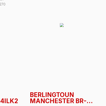
 270
BERLINGTOUN
24ILK2
MANCHESTER BR-