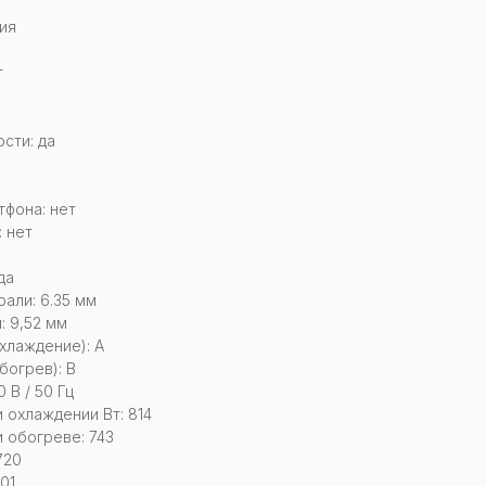
ия
т
сти: да
тфона: нет
 нет
да
али: 6.35 мм
: 9,52 мм
хлаждение): А
богрев): B
 В / 50 Гц
охлаждении Вт: 814
 обогреве: 743
720
01