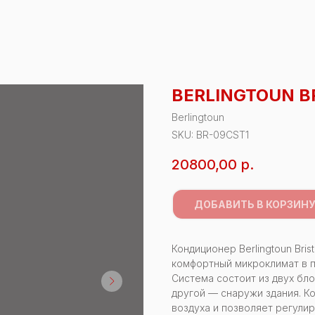
BERLINGTOUN B
Berlingtoun
SKU:
BR-09CST1
20800,00
р.
ДОБАВИТЬ В КОРЗИН
Кондиционер Berlingtoun Bri
комфортный микроклимат в 
Система состоит из двух бло
другой — снаружи здания. 
воздуха и позволяет регулир