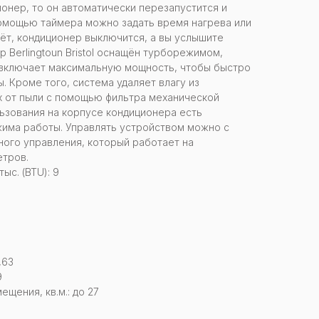
онер, то он автоматически перезапустится и
помощью таймера можно задать время нагрева или
чёт, кондиционер выключится, а вы услышите
р Berlingtoun Bristol оснащён турборежимом,
 включает максимальную мощность, чтобы быстро
. Кроме того, система удаляет влагу из
х от пыли с помощью фильтра механической
льзования на корпусе кондиционера есть
жима работы. Управлять устройством можно с
ого управления, который работает на
етров.
с. (BTU): 9
,63
9
щения, кв.м.: до 27