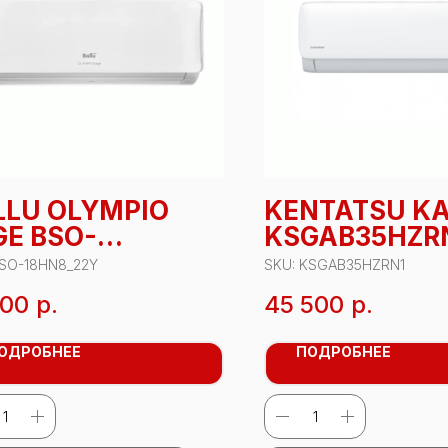
LLU OLYMPIO
KENTATSU K
GE BSO-
KSGAB35HZR
HN8_22Y
SO-18HN8_22Y
SKU:
KSGAB35HZRN1
500
р.
45 500
р.
ОДРОБНЕЕ
ПОДРОБНЕЕ