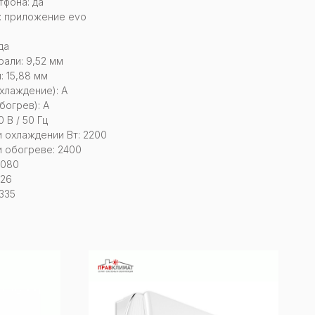
тфона: да
: приложение evo
да
али: 9,52 мм
 15,88 мм
хлаждение): А
богрев): A
 В / 50 Гц
 охлаждении Вт: 2200
 обогреве: 2400
1080
226
335