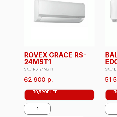
ROVEX GRACE RS-
BA
24MST1
ED
18
SKU:
RS-24MST1
SKU:
B
62 900
р.
51 
ПОДРОБНЕЕ
П