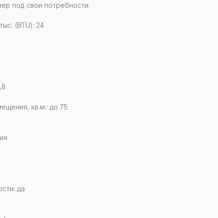
ер под свои потребности.
с. (BTU): 24
,8
щения, кв.м.: до 75
ия
сти: да