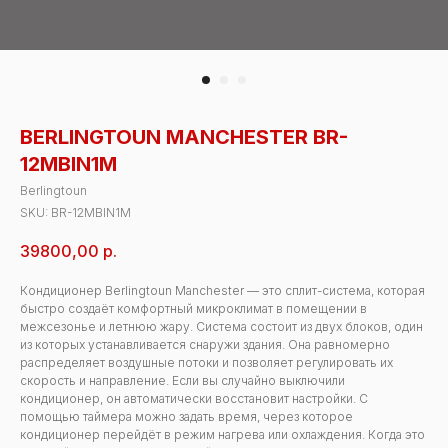
BERLINGTOUN MANCHESTER BR-
12MBIN1M
Berlingtoun
SKU:
BR-12MBIN1M
39800,00
р.
Кондиционер Berlingtoun Manchester — это сплит-система, которая
быстро создаёт комфортный микроклимат в помещении в
межсезонье и летнюю жару. Система состоит из двух блоков, один
из которых устанавливается снаружи здания. Она равномерно
распределяет воздушные потоки и позволяет регулировать их
скорость и направление. Если вы случайно выключили
кондиционер, он автоматически восстановит настройки. С
помощью таймера можно задать время, через которое
кондиционер перейдёт в режим нагрева или охлаждения. Когда это