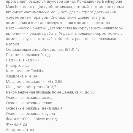
произойдёт, раздастся звуковой сигнал. Кондиционер Berlingtoun
Manchester оснащён турборежимом, который на короткое время
включает максимальную мощность для быстрого достижения
желаемой температуры. Система также удаляет влагу из
помещения и очищает воздух от пыли с помощью фильтра
механической очистки. Для удобства на корпусе есть индикаторы
включения и режима работы. Управлять кондиционером можно с
помощью пульта, который работает на расстоянии нескольких
метров.
Охлаждающая способность, тыс. (BTU): 12
Гарантия продавца: 3 года
Наличие: в наличии
Инвертор: да
Компрессор: Toshiba
Хладагент: R-410A
Мощность охлаждения кВт: 3,65
Мощность обогрева кВт: 3,71
Рекомендуемая площадь помещения, кв.м.: до 36
Основные режимы: холод
Основные режимы: тепло
Основные режимы: вентиляция
Основные режимы: осушка.
Функция iFEEL (Follow me): да
Функция: да
Авторестарт: да