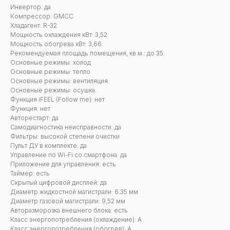
Инвертор: да
Компрессор: GMCC
Хладагент: R-32
Мощность охлаждения кВт: 3,52
Мощность обогрева кВт: 3,66
Рекомендуемая площадь помещения, кв.м.: до 35
Основные режимы: холод
Основные режимы: тепло
Основные режимы: вентиляция
Основные режимы: осушка.
Функция iFEEL (Follow me): нет
Функция: нет
Авторестарт: да
Самодиагностика неисправности: да
Фильтры: высокой степени очистки
Пульт ДУ в комплекте: да
Управление по Wi-Fi со смартфона: да
Приложение для управления: есть
Таймер: есть
Скрытый цифровой дисплей: да
Диаметр жидкостной магистрали: 6.35 мм
Диаметр газовой магистрали: 9,52 мм
Авторазморозка внешнего блока: есть
Класс энергопотребления (охлаждение): А
Класс энергопотребления (обогрев): А