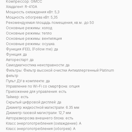
Компрессор: GMCC
Хладагент: R-410A
Мощность охлаждения кВт: 5,3
Мощность обогрева кВт: 5,35
Рекомендуемая площадь помещения, кв.м.: до 50
Основные режимы: холод
Основные режимы: тепло
Основные режимы: вентиляция
Основные режимы: осушка.
Функция iFEEL (Follow me): да
Функция: да
Авторестарт: да
Самодиагностика неисправности: да
Фильтры: Фильтр высокой очистки Антиаллергенный Platinum
фильтр
Пульт ДУ в комплекте: да
Управление по Wi-Fi со смартфона: опция
Приложение для управления: есть
Таймер: есть
Скрытый цифровой дисплей: да
Диаметр жидкостной магистрали: 6.35 мм
Диаметр газовой магистрали: 12,7 мм
Авторазморозка внешнего блока: есть
Класс энергопотребления (охлаждение): А
Класс энергопотребления (обогрев): А