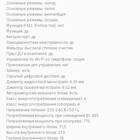
Основные режимы: холод
Основные режимы: тепло
Основные режимы: вентиляция
Основные режимы: осушка.
Функция iFEEL (Follow me): нет
Функция: да
Авторестарт: да
Самодиагностика неисправности: да
Фильтры: высокой степени очистки
Пульт ДУ в комплекте: да
Управление по Wi-Fi со смартфона: опция
Приложение для управления: нет
Таймер: есть
Скрытый цифровой дисплей: да
Диаметр жидкостной магистрали: 6.35 мм
Диаметр газовой магистрали: 9,52 мм
Авторазморозка внешнего блока: есть
Класс энергопотребления (охлаждение): А
Класс энергопотребления (обогрев): А
Напряжение питания: 220-240 В / 50 Гц
Потребляемая мощность при охлаждении Вт: 825
Потребляемая мощность при обогреве: 775
Ширина внутреннего блока: 77,5
Высота внутреннего блока: 27,5
Глубина внутреннего блока: 19