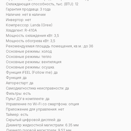
Охлаждающая способность, тыс. (BTU): 12
Гарантия продавца: 3 года
Наличие: нет в наличии
Инвертор: нет
Компрессор: Landa (Gree)
Хладагент: R-410A
Мощность охлаждения кВт: 3,5
Мощность обогрева кВт: 3,5
Рекомендуемая площадь помещения, кв.м.: до 36
Основные режимы: холод
Основные режимы: тепло
Основные режимы: вентиляция
Основные режимы: осушка.
Функция iFEEL (Follow me): да
Функция: да
Авторестарт: да
Самодиагностика неисправности: да
Фильтры: есть
Пульт ДУ в комплекте: да
Управление по Wi-Fi со смартфона: опция
Приложение для управления: нет
Таймер: есть
Скрытый цифровой дисплей: да
Диаметр жидкостной магистрали: 6.35 мм
Диаметр газовой магистрали: 9,52 мм