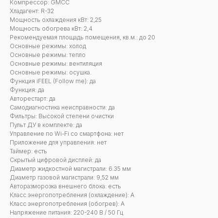
Компрессор: GMCC
Хладагент: R-32
Мощность охлаждения кВт: 2,25
Мощность обогрева кВт: 2,4
Рекомендуемая площадь помещения, кв.м.: до 20
Основные режимы: холод
Основные режимы: тепло
Основные режимы: вентиляция
Основные режимы: осушка.
Функция iFEEL (Follow me): да
Функция: да
Авторестарт: да
Самодиагностика неисправности: да
Фильтры: Высокой степени очистки
Пульт ДУ в комплекте: да
Управление по Wi-Fi со смартфона: нет
Приложение для управления: нет
Таймер: есть
Скрытый цифровой дисплей: да
Диаметр жидкостной магистрали: 6.35 мм
Диаметр газовой магистрали: 9,52 мм
Авторазморозка внешнего блока: есть
Класс энергопотребления (охлаждение): А
Класс энергопотребления (обогрев): А
Напряжение питания: 220-240 В / 50 Гц