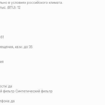
льно в условиях российского климата.
с. (BTU): 12
,61
щения, кв.м.: до 35
ия
сти: да
й фильтр Синтетический фильтр
тфона: да