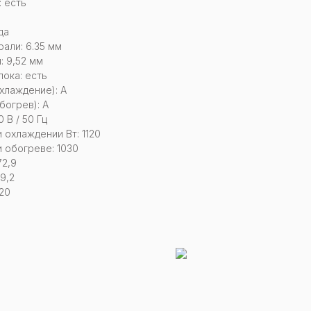
 есть
да
али: 6.35 мм
: 9,52 мм
ока: есть
хлаждение): А
богрев): А
 В / 50 Гц
охлаждении Вт: 1120
 обогреве: 1030
72,9
9,2
20