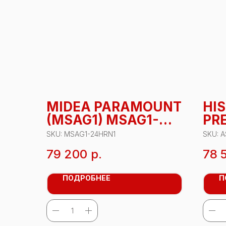
MIDEA PARAMOUNT
HI
(MSAG1) MSAG1-
PR
24HRN1
A A
SKU:
MSAG1-24HRN1
SKU:
A
24
79 200
р.
78 
ПОДРОБНЕЕ
П