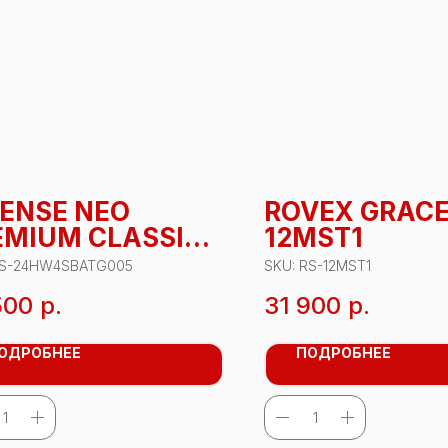
SENSE NEO
ROVEX GRACE
EMIUM CLASSIC
12MST1
S-
S-24HW4SBATG005
SKU:
RS-12MST1
HW4SBATG005
500
р.
31 900
р.
ОДРОБНЕЕ
ПОДРОБНЕЕ