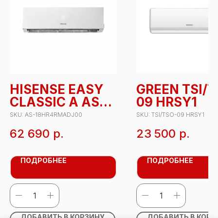
HISENSE EASY
GREEN TSI/T
CLASSIC A AS-
09 HRSY1
18HR4RMADJ00
SKU:
AS-18HR4RMADJ00
SKU:
TSI/TSO-09 HRSY1
62 690
р.
23 500
р.
ПОДРОБНЕЕ
ПОДРОБНЕЕ
ДОБАВИТЬ В КОРЗИНУ
ДОБАВИТЬ В КОРЗ