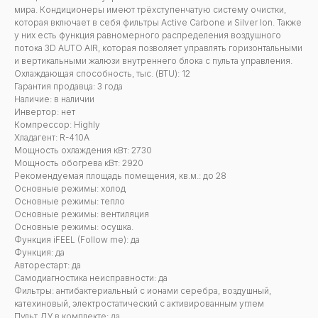
мира. Кондиционеры имеют трёхступенчатую систему очистки,
которая включает в себя фильтры Active Carbone и Silver Ion. Также
у них есть функция равномерного распределения воздушного
потока 3D AUTO AIR, которая позволяет управлять горизонтальными
и вертикальными жалюзи внутреннего блока с пульта управления.
Охлаждающая способность, тыс. (BTU): 12
Гарантия продавца: 3 года
Наличие: в наличии
Инвертор: нет
Компрессор: Highly
Хладагент: R-410A
Мощность охлаждения кВт: 2730
Мощность обогрева кВт: 2920
Рекомендуемая площадь помещения, кв.м.: до 28
Основные режимы: холод
Основные режимы: тепло
Основные режимы: вентиляция
Основные режимы: осушка.
Функция iFEEL (Follow me): да
Функция: да
Авторестарт: да
Самодиагностика неисправности: да
Фильтры: антибактериальный с ионами серебра, воздушный,
катехиновый, электростатический с активированным углем
Пульт ДУ в комплекте: да