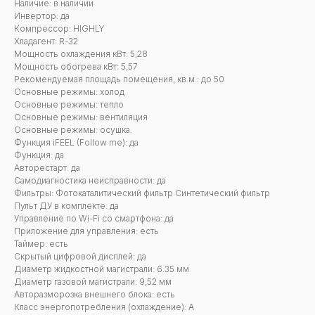
Наличие: в наличии
Инвертор: да
Компрессор: HIGHLY
Хладагент: R-32
Мощность охлаждения кВт: 5,28
Мощность обогрева кВт: 5,57
Рекомендуемая площадь помещения, кв.м.: до 50
Основные режимы: холод
Основные режимы: тепло
Основные режимы: вентиляция
Основные режимы: осушка.
Функция iFEEL (Follow me): да
Функция: да
Авторестарт: да
Самодиагностика неисправности: да
Фильтры: Фотокаталитический фильтр Синтетический фильтр
Пульт ДУ в комплекте: да
Управление по Wi-Fi со смартфона: да
Приложение для управления: есть
Таймер: есть
Скрытый цифровой дисплей: да
Диаметр жидкостной магистрали: 6.35 мм
Диаметр газовой магистрали: 9,52 мм
Авторазморозка внешнего блока: есть
Класс энергопотребления (охлаждение): А