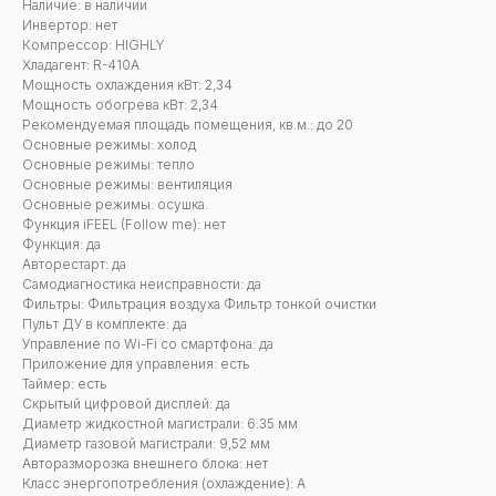
Наличие: в наличии
Инвертор: нет
Компрессор: HIGHLY
Хладагент: R-410A
Мощность охлаждения кВт: 2,34
Мощность обогрева кВт: 2,34
Рекомендуемая площадь помещения, кв.м.: до 20
Основные режимы: холод
Основные режимы: тепло
Основные режимы: вентиляция
Основные режимы: осушка.
Функция iFEEL (Follow me): нет
Функция: да
Авторестарт: да
Самодиагностика неисправности: да
Фильтры: Фильтрация воздуха Фильтр тонкой очистки
Пульт ДУ в комплекте: да
Управление по Wi-Fi со смартфона: да
Приложение для управления: есть
Таймер: есть
Скрытый цифровой дисплей: да
Диаметр жидкостной магистрали: 6.35 мм
Диаметр газовой магистрали: 9,52 мм
Авторазморозка внешнего блока: нет
Класс энергопотребления (охлаждение): А