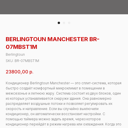
BERLINGTOUN MANCHESTER BR-
07MBST1M
Berlingtoun
SKU:
BR-07MBST1M
23800,00
р.
Кондиционер Berlingtoun Manchester — это сплит-система, которая
быстро создаёт комфортный микроклимат в помещении в
межсезонье и летнюю жару. Система состоит из двух блоков, один
из которых устанавливается снаружи здания. Она равномерно
распределяет воздушные потоки и позволяет регулировать их
скорость и направление. Если вы случайно выключили
кондиционер, он автоматически восстановит настройки. С
помощью таймера можно задать время, через которое
кондиционер перейдёт в режим нагрева или охлаждения. Когда это