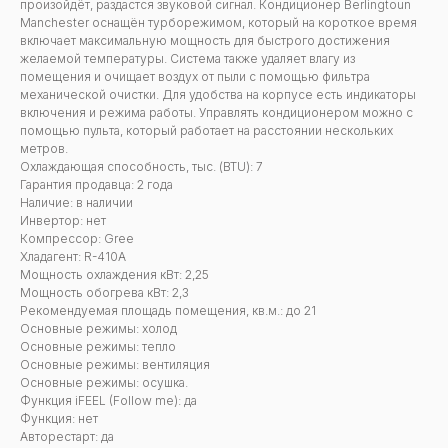
произойдёт, раздастся звуковой сигнал. Кондиционер Berlingtoun
Manchester оснащён турборежимом, который на короткое время
включает максимальную мощность для быстрого достижения
желаемой температуры. Система также удаляет влагу из
помещения и очищает воздух от пыли с помощью фильтра
механической очистки. Для удобства на корпусе есть индикаторы
включения и режима работы. Управлять кондиционером можно с
помощью пульта, который работает на расстоянии нескольких
метров.
Охлаждающая способность, тыс. (BTU): 7
Гарантия продавца: 2 года
Наличие: в наличии
Инвертор: нет
Компрессор: Gree
Хладагент: R-410A
Мощность охлаждения кВт: 2,25
Мощность обогрева кВт: 2,3
Рекомендуемая площадь помещения, кв.м.: до 21
Основные режимы: холод
Основные режимы: тепло
Основные режимы: вентиляция
Основные режимы: осушка.
Функция iFEEL (Follow me): да
Функция: нет
Авторестарт: да