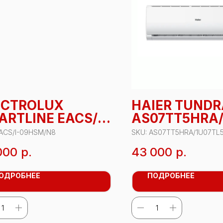
ECTROLUX
HAIER TUNDR
ARTLINE EACS/I-
AS07TT5HRA/
HSM/N8
L5RA
ACS/I-09HSM/N8
SKU:
AS07TT5HRA/1U07TL
000
р.
43 000
р.
ОДРОБНЕЕ
ПОДРОБНЕЕ