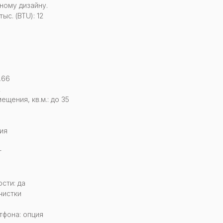
ному дизайну.
с. (BTU): 12
,66
2
щения, кв.м.: до 35
ия
т
сти: да
чистки
тфона: опция