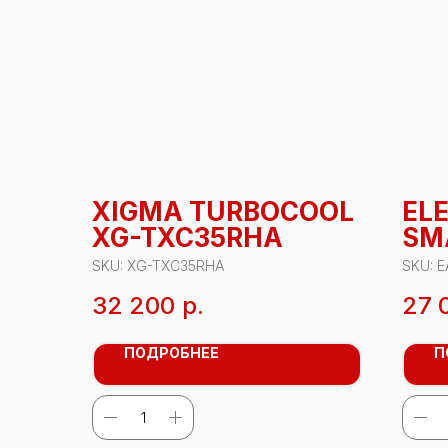
XIGMA TURBOCOOL
EL
XG-TXC35RHA
SM
09
SKU:
XG-TXC35RHA
SKU:
E
32 200
р.
27 
ПОДРОБНЕЕ
П