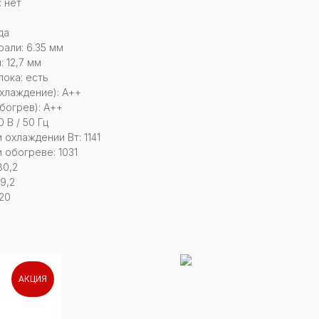
 нет
да
али: 6.35 мм
 12,7 мм
ока: есть
хлаждение): А++
богрев): А++
 В / 50 Гц
охлаждении Вт: 1141
обогреве: 1031
80,2
9,2
20
АКЦИЯ